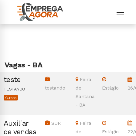
Vagas - BA
teste
Feira
testando
de
Estágio
26/
TESTANDO
Santana
Cursos
- BA
Auxiliar
SDR
Feira
de vendas
de
Estágio
22/