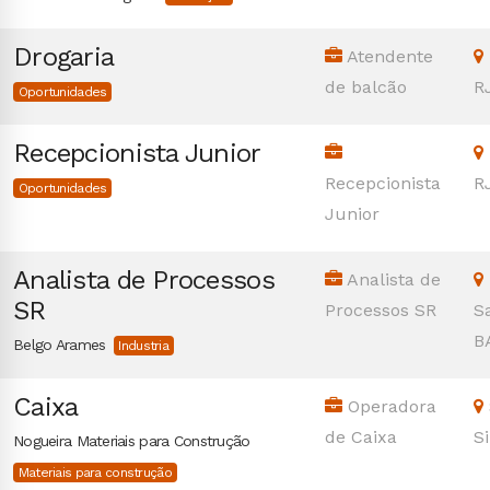
Drogaria
Atendente
de balcão
R
Oportunidades
Recepcionista Junior
Recepcionista
R
Oportunidades
Junior
Analista de Processos
Analista de
SR
Processos SR
S
B
Belgo Arames
Industria
Caixa
Operadora
de Caixa
S
Nogueira Materiais para Construção
Materiais para construção