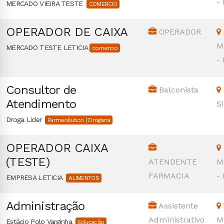
-
MERCADO VIEIRA TESTE
COMERCIO
OPERADOR DE CAIXA
OPERADOR
M
MERCADO TESTE LETICIA
comercio
-
Consultor de
Balconista
Atendimento
S
Droga Lider
Farmacêutico | Drogaria
OPERADOR CAIXA
(TESTE)
ATENDENTE
M
FARMACIA
-
EMPRESA LETICIA
ALIMENTOS
Administração
Assistente
Administrativo
M
Estácio Polo Varginha
Educação