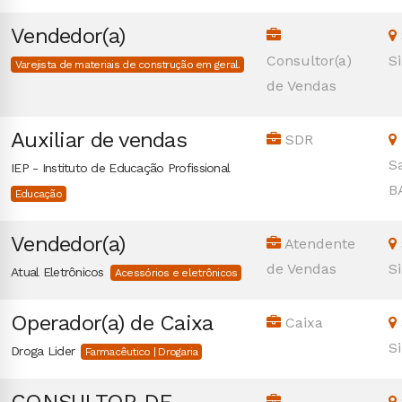
Vendedor(a)
Consultor(a)
S
Varejista de materiais de construção em geral.
de Vendas
Auxiliar de vendas
SDR
S
IEP - Instituto de Educação Profissional
B
Educação
Vendedor(a)
Atendente
de Vendas
S
Atual Eletrônicos
Acessórios e eletrônicos
Operador(a) de Caixa
Caixa
S
Droga Lider
Farmacêutico | Drogaria