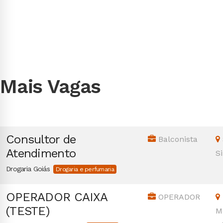
Mais Vagas
Consultor de
Balconista
Atendimento
S
Drogaria Goiás
Drogaria e perfumaria
OPERADOR CAIXA
OPERADOR
(TESTE)
M