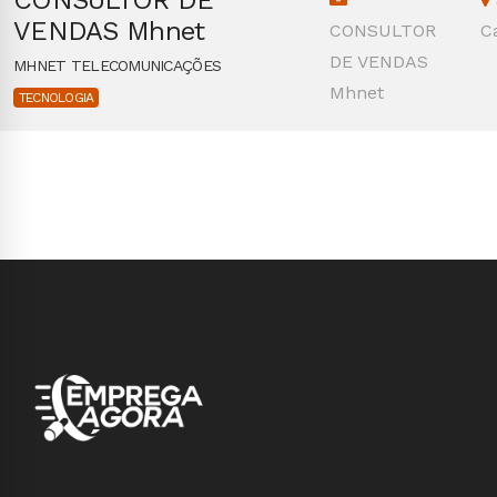
CONSULTOR DE
VENDAS Mhnet
CONSULTOR
C
DE VENDAS
MHNET TELECOMUNICAÇÕES
Mhnet
TECNOLOGIA