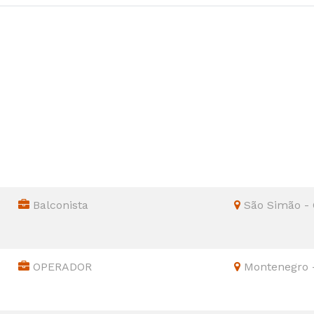
Balconista
São Simão -
OPERADOR
Montenegro 