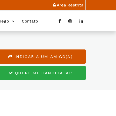
Área Restrita
rego
Contato
INDICAR A UM AMIGO(A)
QUERO ME CANDIDATAR