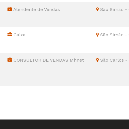
Atendente de Vendas
São Simão -
Caixa
São Simão -
CONSULTOR DE VENDAS Mhnet
São Carlos -