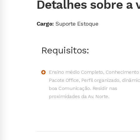
Detalhes sobre a 
Cargo:
Suporte Estoque
Requisitos:
Ensino médio Completo, Conhecimento
Pacote Office, Perfil organizado, dinâmi
boa Comunicação. Residir nas
proximidades da Av. Norte.