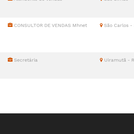
CONSULTOR DE VENDAS Mhnet
São Carlos -
Secretária
Uiramutã - 